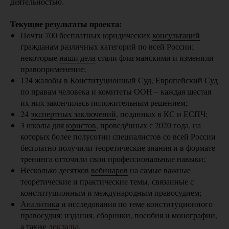
деятельностью.
Текущие результаты проекта:
Почти 700 бесплатных юридических
консультаций
гражданам различных категорий по всей России;
некоторые
наши дела
стали флагманскими и изменили
правоприменение;
124 жалобы в Конституционный Суд, Европейский Суд
по правам человека и комитеты ООН – каждая шестая
их них закончилась положительным решением;
24
экспертных заключений
, поданных в КС и ЕСПЧ;
3 школы для
юристов
, проведённых с 2020 года, на
которых более полусотни специалистов со всей России
бесплатно получили теоретические знания и в формате
тренинга отточили свои профессиональные навыки;
Несколько десятков
вебинаров
на самые важные
теоретические и практические темы, связанные с
конституционным и международным правосудием;
Аналитика
и исследования по теме конституционного
правосудия: издания, сборники, пособия и монографии,
а также
доклады
.