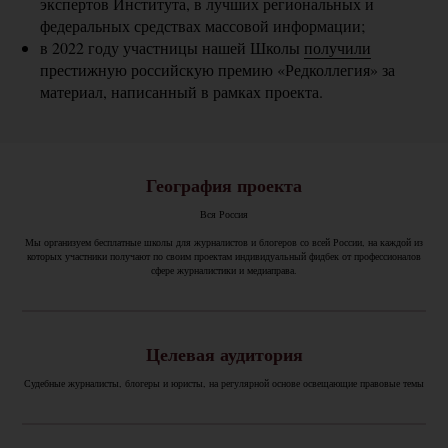
экспертов Института, в лучших региональных и
федеральных средствах массовой информации;
в 2022 году участницы нашей Школы
получили
престижную российскую премию «Редколлегия» за
материал, написанный в рамках проекта.
География проекта
Вся Россия
Мы организуем бесплатные школы для журналистов и блогеров со всей России, на каждой из
которых участники получают по своим проектам индивидуальный фидбек от профессионалов
сфере журналистики и медиаправа.
Целевая аудитория
Судебные журналисты, блогеры и юристы, на регулярной основе освещающие правовые темы