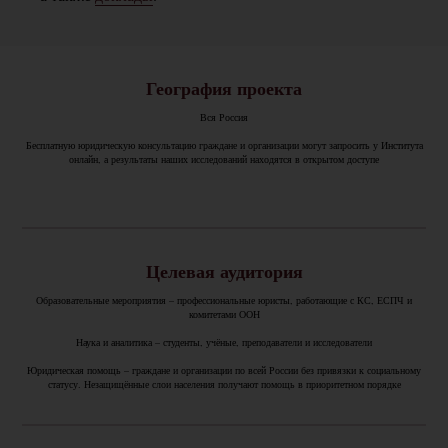
География проекта
Вся Россия
Бесплатную юридическую консультацию граждане и организации могут запросить у Института
онлайн, а результаты наших исследований находятся в открытом доступе
Целевая аудитория
Образовательные мероприятия – профессиональные юристы, работающие с КС, ЕСПЧ и
комитетами ООН
Наука и аналитика – студенты, учёные, преподаватели и исследователи
Юридическая помощь – граждане и организации по всей России без привязки к социальному
статусу. Незащищённые слои населения получают помощь в приоритетном порядке