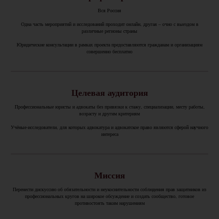
Вся Россия
Одна часть мероприятий и исследований проходит онлайн, другая – очно с выездом в
различные регионы страны
Юридические консультации в рамках проекта предоставляются гражданам и организациям
совершенно бесплатно
Целевая аудитория
Профессиональные юристы и адвокаты без привязки к стажу, специализации, месту работы,
возрасту и другим критериям
Учёные-исследователи, для которых адвокатура и адвокатское право являются сферой научного
интереса
Миссия
Перенести дискуссию об обязательности и неукоснительности соблюдения прав защитников из
профессиональных кругов на широкое обсуждение и создать сообщество, готовое
противостоять таким нарушениям