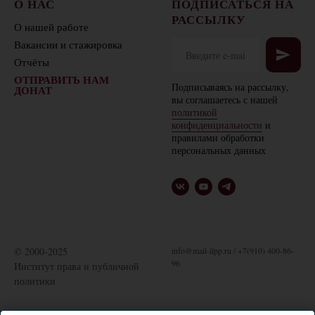
О НАС
ПОДПИСАТЬСЯ НА
РАССЫЛКУ
О нашей работе
Вакансии и стажировка
Отчёты
ОТПРАВИТЬ НАМ
Подписываясь на рассылку,
ДОНАТ
вы соглашаетесь с нашей
политикой
конфиденциальности
и
правилами обработки
персональных данных
© 2000-2025
info@mail-ilpp.ru / +7(910) 400-86-
96
Институт права и публичной
политики